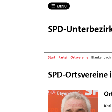
MENÜ
SPD-​Unterbezir
Start
›
Partei
›
Ortsvereine
›
Blankenbach
SPD-Ortsvereine 
Or
Kar