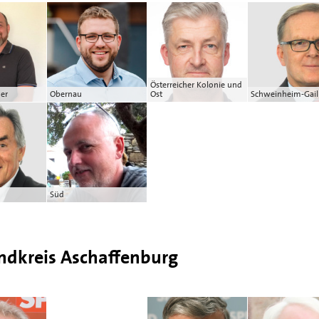
Österreicher Kolonie und
der
Obernau
Ost
Schweinheim-Gail
Süd
ndkreis Aschaffenburg