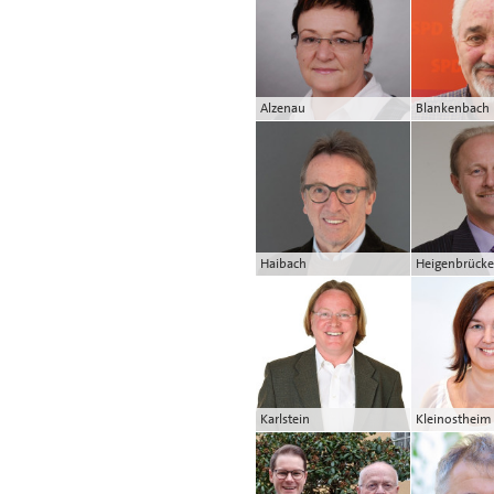
Alzenau
Blankenbach
Haibach
Heigenbrück
Karlstein
Kleinostheim