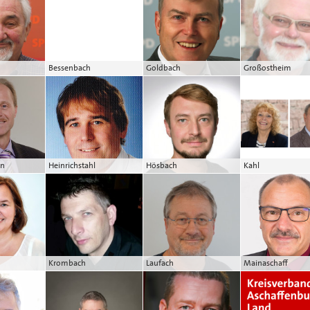
Bessenbach
Goldbach
Großostheim
en
Heinrichstahl
Hösbach
Kahl
Krombach
Laufach
Mainaschaff