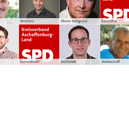
Mömbris
Oberer Kahlgrund
Rauenthal
Sommerkahl
Stockstadt
Waldaschaff