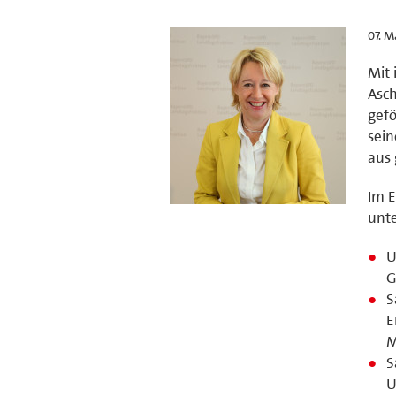
07. M
Mit 
Asch
gefö
sein
aus 
Im E
unte
U
G
S
E
M
S
U