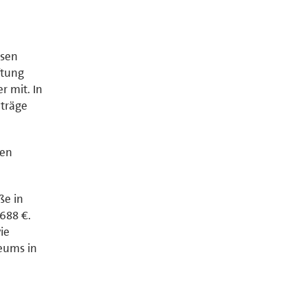
isen
ftung
r mit. In
nträge
sen
ße in
688 €.
ie
seums in