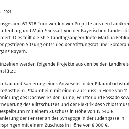
ai 2021
insgesamt 62.528 Euro werden vier Projekte aus den Landkre
affenburg und Main-Spessart von der Bayerischen Landessti
rdert. Dies teilt die SPD-Landtagsabgeordnete Martina Fehlne
er gestrigen Sitzung entschied der Stiftungsrat über Fördera
ganz Bayern.
inzelnen werden folgende Projekte aus den beiden Landkrei
rstützt:
mbau und Sanierung eines Anwesens in der Pflaumbachstra
roßostheim-Pflaumheim mit einem Zuschuss in Höhe von 11.
anierung des Dachwerks der Türme, Fenster und Fassade sow
rneuerung des Blitzschutzes und der Elektrik des Schlossmu
espelbrunn mit einem Zuschuss in Höhe von 15.540 €.
anierung der Fenster an der Synagoge in der Judengasse in
rspringen mit einem Zuschuss in Höhe von 8.300 €.