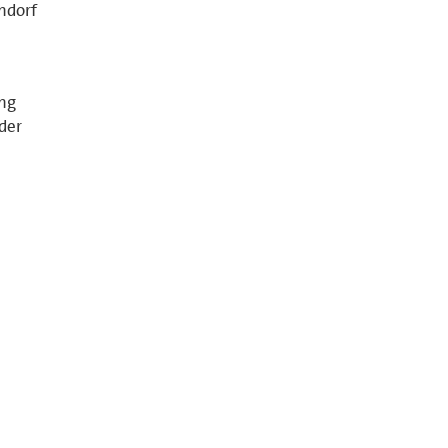
ndorf
ung
der